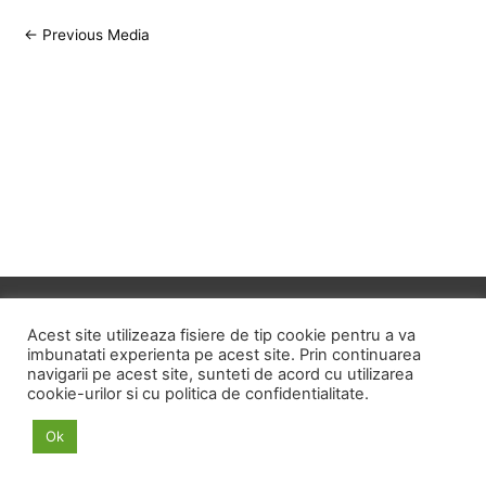
Post
←
Previous Media
navigation
Copyright © 2026
ID HOME
Acest site utilizeaza fisiere de tip cookie pentru a va
imbunatati experienta pe acest site. Prin continuarea
navigarii pe acest site, sunteti de acord cu utilizarea
POLITICA DE CONFIDENTIALITATE
cookie-urilor si cu politica de confidentialitate.
POLITICA PRIVIND FISIERELE COOKIE
Ok
TERMENI SI CONDITII
ANPC