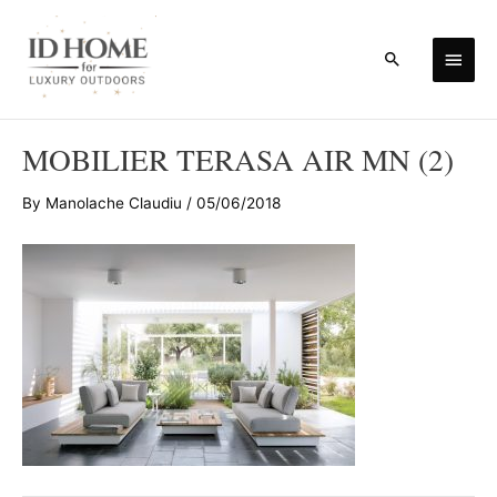
Skip
to
Main
Search
content
Men
MOBILIER TERASA AIR MN (2)
By
Manolache Claudiu
/
05/06/2018