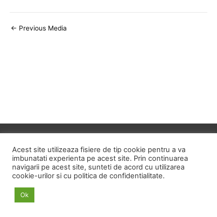
Post
←
Previous Media
navigation
Copyright © 2026
ID HOME
Acest site utilizeaza fisiere de tip cookie pentru a va
imbunatati experienta pe acest site. Prin continuarea
navigarii pe acest site, sunteti de acord cu utilizarea
POLITICA DE CONFIDENTIALITATE
cookie-urilor si cu politica de confidentialitate.
POLITICA PRIVIND FISIERELE COOKIE
Ok
TERMENI SI CONDITII
ANPC