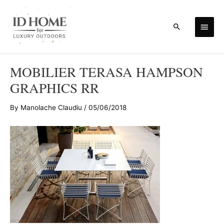
Skip
to
Main
Search
content
Men
MOBILIER TERASA HAMPSON
GRAPHICS RR
By
Manolache Claudiu
/
05/06/2018