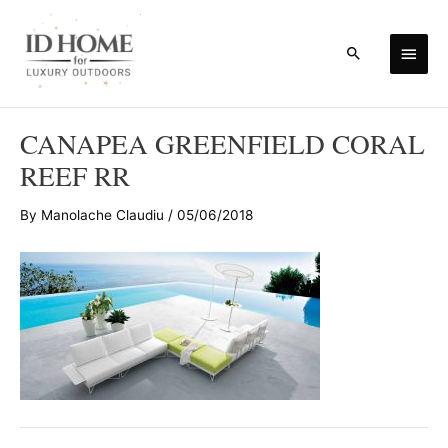
Skip
to
Main
Search
content
Men
CANAPEA GREENFIELD CORAL
REEF RR
By
Manolache Claudiu
/
05/06/2018