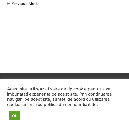
Post
←
Previous Media
navigation
Copyright © 2026
ID HOME
Acest site utilizeaza fisiere de tip cookie pentru a va
imbunatati experienta pe acest site. Prin continuarea
navigarii pe acest site, sunteti de acord cu utilizarea
POLITICA DE CONFIDENTIALITATE
cookie-urilor si cu politica de confidentialitate.
POLITICA PRIVIND FISIERELE COOKIE
Ok
TERMENI SI CONDITII
ANPC