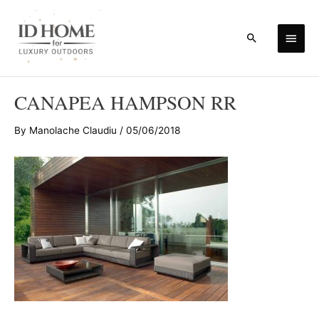
Skip
to
Main
Search
content
Men
CANAPEA HAMPSON RR
By
Manolache Claudiu
/
05/06/2018