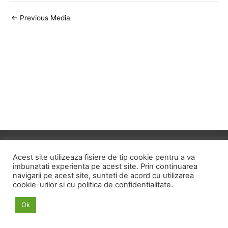
Post
←
Previous Media
navigation
Copyright © 2026
ID HOME
Acest site utilizeaza fisiere de tip cookie pentru a va
imbunatati experienta pe acest site. Prin continuarea
navigarii pe acest site, sunteti de acord cu utilizarea
POLITICA DE CONFIDENTIALITATE
cookie-urilor si cu politica de confidentialitate.
POLITICA PRIVIND FISIERELE COOKIE
Ok
TERMENI SI CONDITII
ANPC