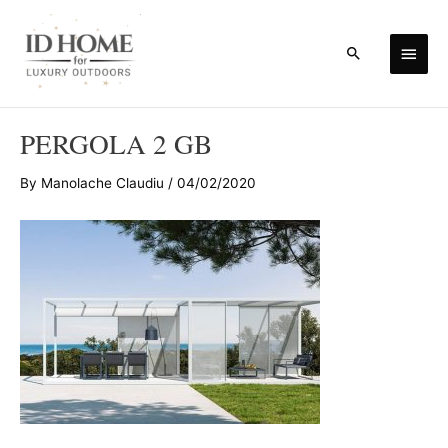
Skip
to
Main
Search
content
Men
PERGOLA 2 GB
By
Manolache Claudiu
/
04/02/2020