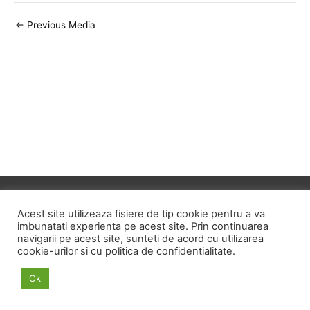
Post
←
Previous Media
navigation
Copyright © 2026
ID HOME
Acest site utilizeaza fisiere de tip cookie pentru a va
imbunatati experienta pe acest site. Prin continuarea
navigarii pe acest site, sunteti de acord cu utilizarea
POLITICA DE CONFIDENTIALITATE
cookie-urilor si cu politica de confidentialitate.
POLITICA PRIVIND FISIERELE COOKIE
Ok
TERMENI SI CONDITII
ANPC