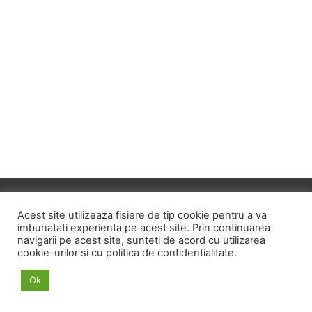
Copyright © 2026
ID HOME
Acest site utilizeaza fisiere de tip cookie pentru a va
imbunatati experienta pe acest site. Prin continuarea
navigarii pe acest site, sunteti de acord cu utilizarea
POLITICA DE CONFIDENTIALITATE
cookie-urilor si cu politica de confidentialitate.
POLITICA PRIVIND FISIERELE COOKIE
Ok
TERMENI SI CONDITII
ANPC