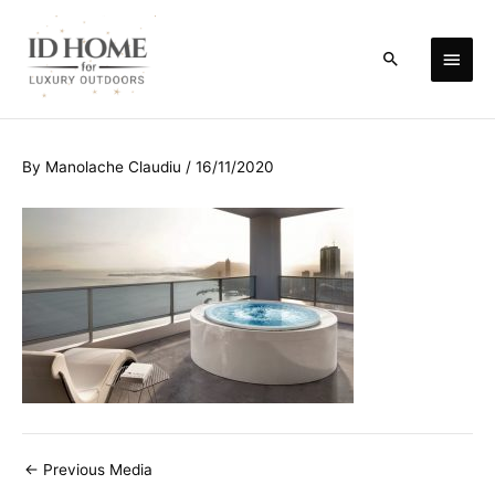
Skip
to
Main
Search
content
Men
By
Manolache Claudiu
/
16/11/2020
Post
←
Previous Media
navigation