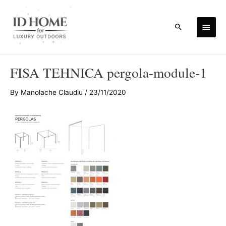
Skip
to
Main
Search
content
Men
FISA TEHNICA pergola-module-1
By
Manolache Claudiu
/
23/11/2020