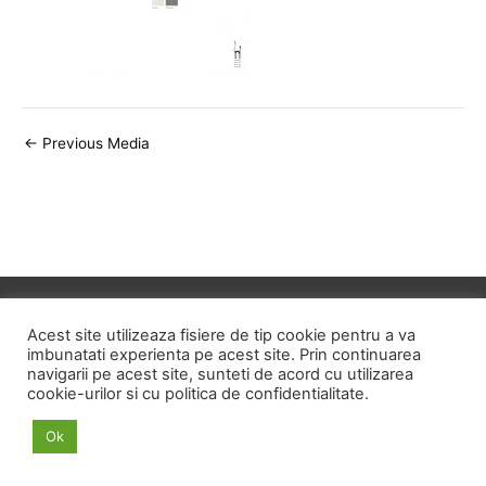
Post
←
Previous Media
navigation
Copyright © 2026
ID HOME
Acest site utilizeaza fisiere de tip cookie pentru a va
imbunatati experienta pe acest site. Prin continuarea
navigarii pe acest site, sunteti de acord cu utilizarea
POLITICA DE CONFIDENTIALITATE
cookie-urilor si cu politica de confidentialitate.
POLITICA PRIVIND FISIERELE COOKIE
Ok
TERMENI SI CONDITII
ANPC