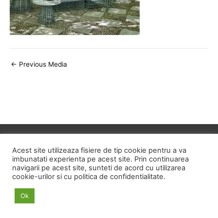
Post
←
Previous Media
navigation
Copyright © 2026
ID HOME
Acest site utilizeaza fisiere de tip cookie pentru a va
imbunatati experienta pe acest site. Prin continuarea
navigarii pe acest site, sunteti de acord cu utilizarea
POLITICA DE CONFIDENTIALITATE
cookie-urilor si cu politica de confidentialitate.
POLITICA PRIVIND FISIERELE COOKIE
Ok
TERMENI SI CONDITII
ANPC