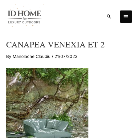
Skip
to
Main
Search
content
Men
CANAPEA VENEXIA ET 2
By
Manolache Claudiu
/
21/07/2023