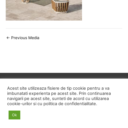
Post
←
Previous Media
navigation
Copyright © 2026
ID HOME
Acest site utilizeaza fisiere de tip cookie pentru a va
imbunatati experienta pe acest site. Prin continuarea
navigarii pe acest site, sunteti de acord cu utilizarea
POLITICA DE CONFIDENTIALITATE
cookie-urilor si cu politica de confidentialitate.
POLITICA PRIVIND FISIERELE COOKIE
Ok
TERMENI SI CONDITII
ANPC