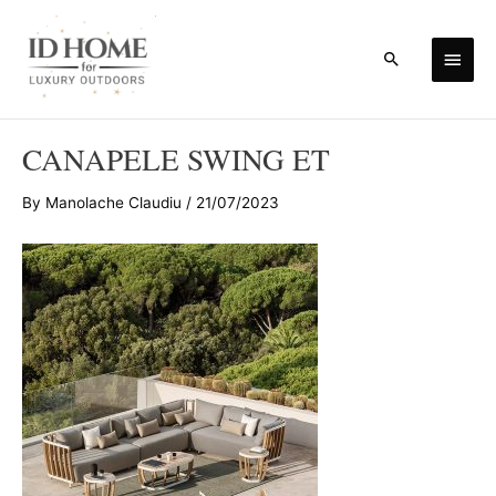
Skip
to
Main
Search
content
Men
CANAPELE SWING ET
By
Manolache Claudiu
/
21/07/2023