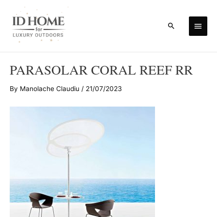
Skip
to
Main
Search
content
Men
PARASOLAR CORAL REEF RR
By
Manolache Claudiu
/
21/07/2023