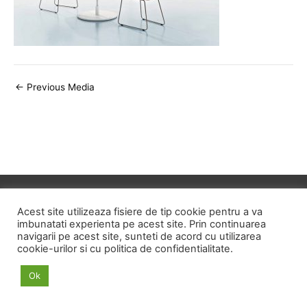
Post
←
Previous Media
navigation
Copyright © 2026
ID HOME
Acest site utilizeaza fisiere de tip cookie pentru a va
imbunatati experienta pe acest site. Prin continuarea
navigarii pe acest site, sunteti de acord cu utilizarea
POLITICA DE CONFIDENTIALITATE
cookie-urilor si cu politica de confidentialitate.
POLITICA PRIVIND FISIERELE COOKIE
Ok
TERMENI SI CONDITII
ANPC