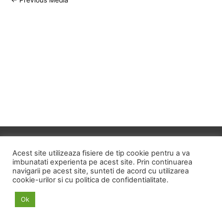
navigation
Copyright © 2026
ID HOME
Acest site utilizeaza fisiere de tip cookie pentru a va
imbunatati experienta pe acest site. Prin continuarea
navigarii pe acest site, sunteti de acord cu utilizarea
POLITICA DE CONFIDENTIALITATE
cookie-urilor si cu politica de confidentialitate.
POLITICA PRIVIND FISIERELE COOKIE
Ok
TERMENI SI CONDITII
ANPC