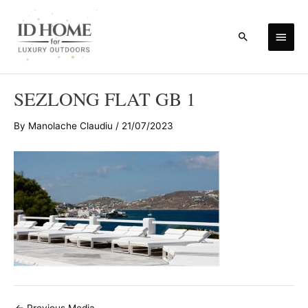
Skip
to
Main
Search
content
Men
SEZLONG FLAT GB 1
By
Manolache Claudiu
/
21/07/2023
Post
←
Previous Media