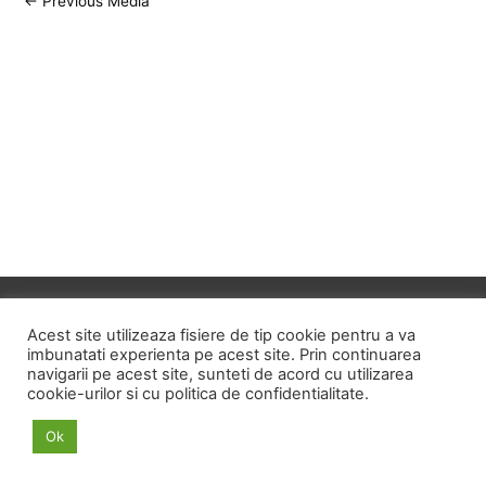
←
Previous Media
navigation
Copyright © 2026
ID HOME
Acest site utilizeaza fisiere de tip cookie pentru a va
imbunatati experienta pe acest site. Prin continuarea
navigarii pe acest site, sunteti de acord cu utilizarea
POLITICA DE CONFIDENTIALITATE
cookie-urilor si cu politica de confidentialitate.
POLITICA PRIVIND FISIERELE COOKIE
Ok
TERMENI SI CONDITII
ANPC