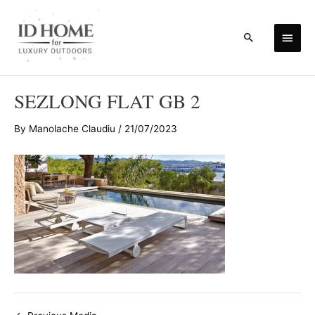
Skip
to
Main
Search
content
Men
SEZLONG FLAT GB 2
By
Manolache Claudiu
/
21/07/2023
Post