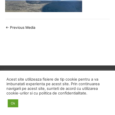
Post
←
Previous Media
navigation
Copyright © 2026
ID HOME
Acest site utilizeaza fisiere de tip cookie pentru a va
imbunatati experienta pe acest site. Prin continuarea
navigarii pe acest site, sunteti de acord cu utilizarea
POLITICA DE CONFIDENTIALITATE
cookie-urilor si cu politica de confidentialitate.
POLITICA PRIVIND FISIERELE COOKIE
Ok
TERMENI SI CONDITII
ANPC