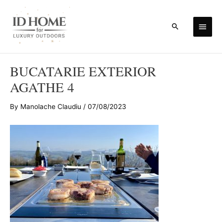
Skip
to
Main
Search
content
Men
BUCATARIE EXTERIOR
AGATHE 4
By
Manolache Claudiu
/
07/08/2023