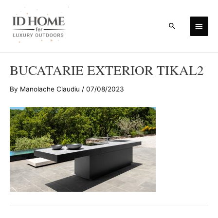
Skip
to
Main
Search
content
Men
BUCATARIE EXTERIOR TIKAL2
By
Manolache Claudiu
/
07/08/2023