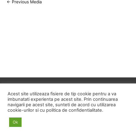
Post
←
Previous Media
navigation
Copyright © 2026
ID HOME
Acest site utilizeaza fisiere de tip cookie pentru a va
imbunatati experienta pe acest site. Prin continuarea
navigarii pe acest site, sunteti de acord cu utilizarea
POLITICA DE CONFIDENTIALITATE
cookie-urilor si cu politica de confidentialitate.
POLITICA PRIVIND FISIERELE COOKIE
Ok
TERMENI SI CONDITII
ANPC