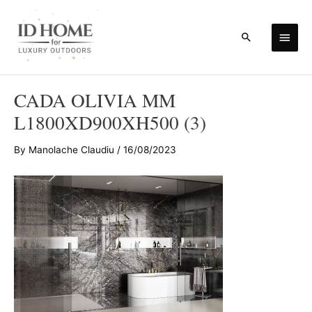
Skip
to
Main
Search
content
Men
CADA OLIVIA MM
L1800XD900XH500 (3)
By
Manolache Claudiu
/
16/08/2023