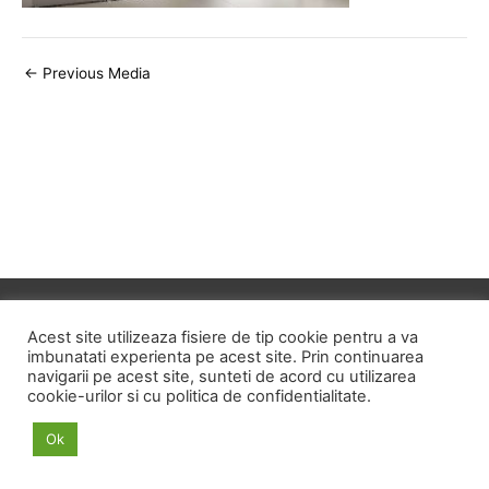
Post
←
Previous Media
navigation
Copyright © 2026
ID HOME
Acest site utilizeaza fisiere de tip cookie pentru a va
imbunatati experienta pe acest site. Prin continuarea
navigarii pe acest site, sunteti de acord cu utilizarea
POLITICA DE CONFIDENTIALITATE
cookie-urilor si cu politica de confidentialitate.
POLITICA PRIVIND FISIERELE COOKIE
Ok
TERMENI SI CONDITII
ANPC