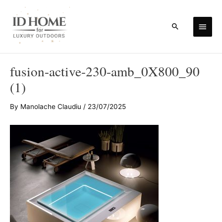
Skip
to
Main
Search
content
Men
fusion-active-230-amb_0X800_90
(1)
By
Manolache Claudiu
/
23/07/2025