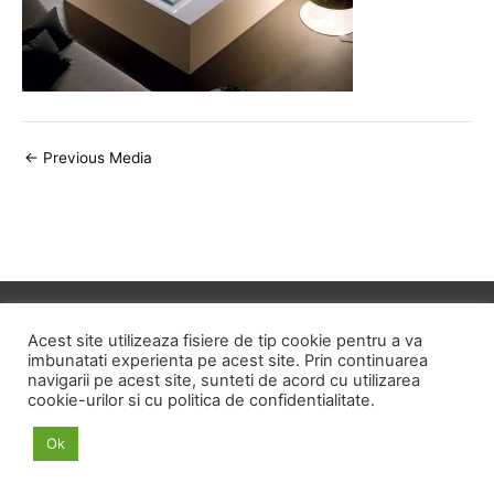
Post
←
Previous Media
navigation
Copyright © 2026
ID HOME
Acest site utilizeaza fisiere de tip cookie pentru a va
imbunatati experienta pe acest site. Prin continuarea
navigarii pe acest site, sunteti de acord cu utilizarea
POLITICA DE CONFIDENTIALITATE
cookie-urilor si cu politica de confidentialitate.
POLITICA PRIVIND FISIERELE COOKIE
Ok
TERMENI SI CONDITII
ANPC