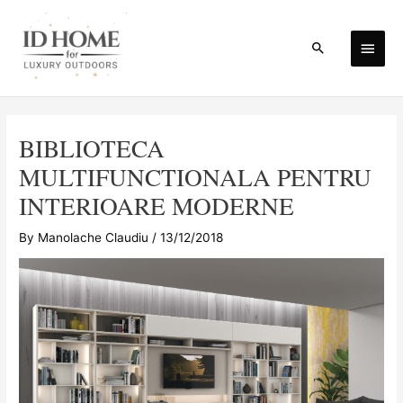
Skip
to
Main
Search
content
Men
BIBLIOTECA
MULTIFUNCTIONALA PENTRU
INTERIOARE MODERNE
By
Manolache Claudiu
/
13/12/2018