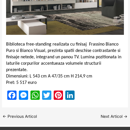
Biblioteca free-standing realizata cu finisaj Frassino Bianco
Puro si Bianco Visual, prezinta spatii deschise contrastante si
finisaje netede, integrand un panou TV. Lumina pozitionata in
laturile corpurilor accentueaza volumele structurii
prezentate.
Dimensiuni: L 543 cm A 47/35 cm H 214,9 cm
Pret: 5 517 euro
F
M
W
T
Pi
Li
a
e
h
w
nt
n
c
s
at
itt
er
k
Post
←
Previous Articol
Next Articol
→
e
s
s
er
e
e
navigation