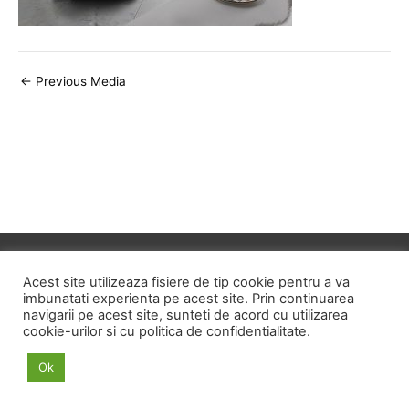
Post
←
Previous Media
navigation
Copyright © 2026
ID HOME
Acest site utilizeaza fisiere de tip cookie pentru a va
imbunatati experienta pe acest site. Prin continuarea
navigarii pe acest site, sunteti de acord cu utilizarea
POLITICA DE CONFIDENTIALITATE
cookie-urilor si cu politica de confidentialitate.
POLITICA PRIVIND FISIERELE COOKIE
Ok
TERMENI SI CONDITII
ANPC