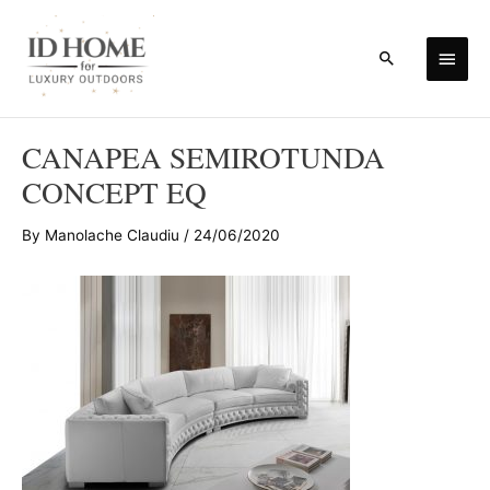
Skip
to
Main
Search
content
Men
CANAPEA SEMIROTUNDA
CONCEPT EQ
By
Manolache Claudiu
/
24/06/2020