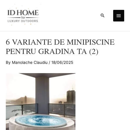
Skip
to
Main
Search
content
Men
6 VARIANTE DE MINIPISCINE
PENTRU GRADINA TA (2)
By
Manolache Claudiu
/
18/06/2025