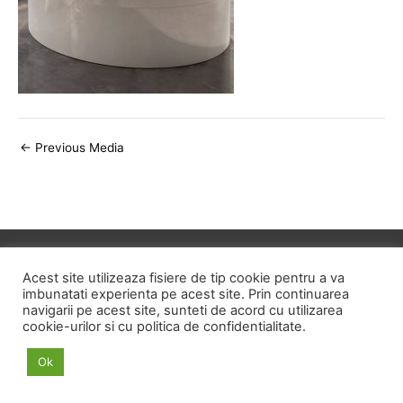
Post
←
Previous Media
navigation
Copyright © 2026
ID HOME
Acest site utilizeaza fisiere de tip cookie pentru a va
imbunatati experienta pe acest site. Prin continuarea
navigarii pe acest site, sunteti de acord cu utilizarea
POLITICA DE CONFIDENTIALITATE
cookie-urilor si cu politica de confidentialitate.
POLITICA PRIVIND FISIERELE COOKIE
Ok
TERMENI SI CONDITII
ANPC