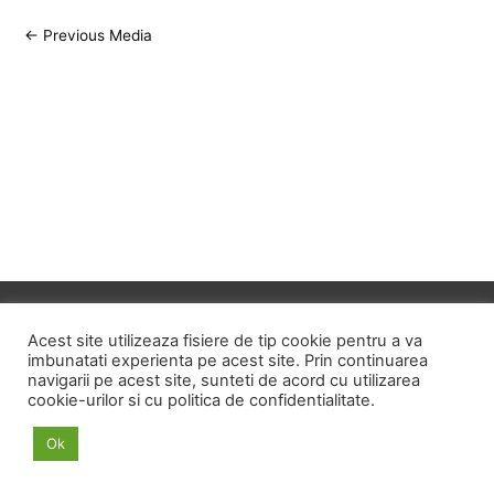
Post
←
Previous Media
navigation
Copyright © 2026
ID HOME
Acest site utilizeaza fisiere de tip cookie pentru a va
imbunatati experienta pe acest site. Prin continuarea
navigarii pe acest site, sunteti de acord cu utilizarea
POLITICA DE CONFIDENTIALITATE
cookie-urilor si cu politica de confidentialitate.
POLITICA PRIVIND FISIERELE COOKIE
Ok
TERMENI SI CONDITII
ANPC