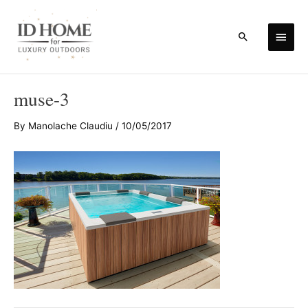
Skip
to
Main
Search
content
Men
muse-3
By
Manolache Claudiu
/
10/05/2017