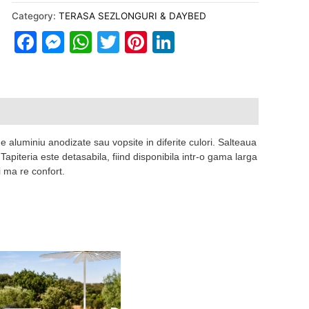
quantity
Category:
TERASA SEZLONGURI & DAYBED
Facebook
Messenger
WhatsApp
Twitter
Pinterest
LinkedIn
 aluminiu anodizate sau vopsite in diferite culori. Salteaua
Tapiteria este detasabila,
fiind disponibila intr-o gama larga
ai ma re confort.