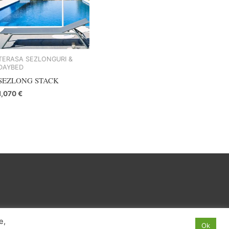
TERASA SEZLONGURI &
DAYBED
SEZLONG STACK
1,070
€
I SI CONDITII
ANPC
e,
Ok