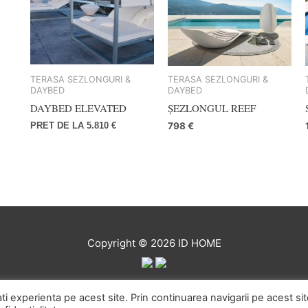
TERASA SEZLONGURI &
TERASA SEZLONGURI &
DAYBED
DAYBED
DAYBED ELEVATED
ȘEZLONGUL REEF
798
€
PRET DE LA
5.810
€
Copyright © 2026
ID HOME
ENTIALITATE
POLITICA PRIVIND FISIERELE COOKIE
TERMEN
ti experienta pe acest site. Prin continuarea navigarii pe acest sit