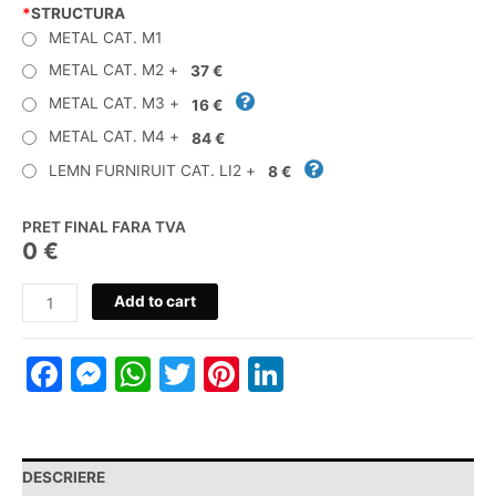
*
STRUCTURA
METAL CAT. M1
METAL CAT. M2
+
37 €
METAL CAT. M3
+
16 €
METAL CAT. M4
+
84 €
LEMN FURNIRUIT CAT. LI2
+
8 €
PRET FINAL FARA TVA
0 €
SCAUN
Add to cart
SONNY
PB
Facebook
Messenger
WhatsApp
Twitter
Pinterest
LinkedIn
M
TS
quantity
DESCRIERE