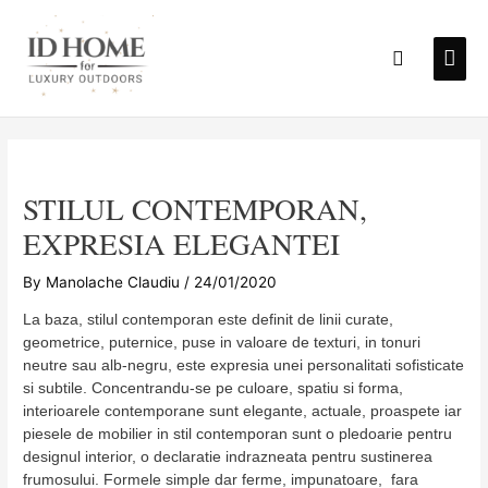
Skip
to
Mai
Search
content
Men
STILUL CONTEMPORAN,
EXPRESIA ELEGANTEI
By
Manolache Claudiu
/
24/01/2020
La baza, stilul contemporan este definit de linii curate,
geometrice, puternice, puse in valoare de texturi, in tonuri
neutre sau alb-negru, este expresia unei personalitati sofisticate
si subtile. Concentrandu-se pe culoare, spatiu si forma,
interioarele contemporane sunt elegante, actuale, proaspete iar
piesele de mobilier in stil contemporan sunt o pledoarie pentru
designul interior, o declaratie indrazneata pentru sustinerea
frumosului. Formele simple dar ferme, impunatoare, fara