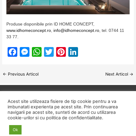
Produse disponibile prin ID HOME CONCEPT,
www.idhomeconcept.ro
,
info@idhomeconcept.ro
, tel. 0744 11
33 77.
F
M
W
T
Pi
Li
a
e
h
w
nt
n
c
s
at
itt
er
k
Post
←
Previous Articol
Next Articol
→
e
s
s
er
e
e
navigation
b
e
A
st
dI
o
n
p
n
Copyright © 2026
ID HOME
Acest site utilizeaza fisiere de tip cookie pentru a va
o
g
p
imbunatati experienta pe acest site. Prin continuarea
navigarii pe acest site, sunteti de acord cu utilizarea
POLITICA DE CONFIDENTIALITATE
k
er
cookie-urilor si cu politica de confidentialitate.
POLITICA PRIVIND FISIERELE COOKIE
Ok
TERMENI SI CONDITII
ANPC