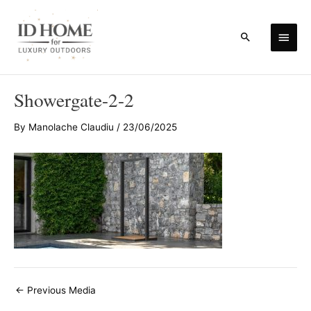
Skip
to
Main
Search
content
Men
Showergate-2-2
By
Manolache Claudiu
/
23/06/2025
Post
←
Previous Media
navigation