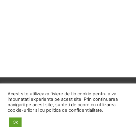
Copyright © 2026
ID HOME
Acest site utilizeaza fisiere de tip cookie pentru a va
imbunatati experienta pe acest site. Prin continuarea
navigarii pe acest site, sunteti de acord cu utilizarea
POLITICA DE CONFIDENTIALITATE
cookie-urilor si cu politica de confidentialitate.
POLITICA PRIVIND FISIERELE COOKIE
Ok
TERMENI SI CONDITII
ANPC