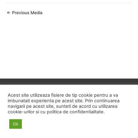
Post
←
Previous Media
navigation
Copyright © 2026
ID HOME
Acest site utilizeaza fisiere de tip cookie pentru a va
imbunatati experienta pe acest site. Prin continuarea
navigarii pe acest site, sunteti de acord cu utilizarea
POLITICA DE CONFIDENTIALITATE
cookie-urilor si cu politica de confidentialitate.
POLITICA PRIVIND FISIERELE COOKIE
Ok
TERMENI SI CONDITII
ANPC