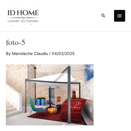
Skip
to
Main
Search
content
Men
foto-5
By
Manolache Claudiu
/
04/02/2025