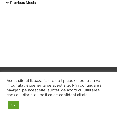
Post
←
Previous Media
navigation
Copyright © 2026
ID HOME
Acest site utilizeaza fisiere de tip cookie pentru a va
imbunatati experienta pe acest site. Prin continuarea
navigarii pe acest site, sunteti de acord cu utilizarea
POLITICA DE CONFIDENTIALITATE
cookie-urilor si cu politica de confidentialitate.
POLITICA PRIVIND FISIERELE COOKIE
Ok
TERMENI SI CONDITII
ANPC