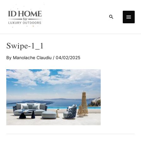
Skip
to
Main
Search
content
Men
Swipe-1_1
By
Manolache Claudiu
/
04/02/2025