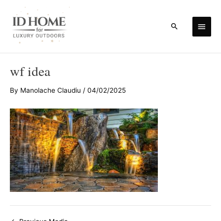
Skip
to
Main
Search
content
Men
wf idea
By
Manolache Claudiu
/
04/02/2025
Post