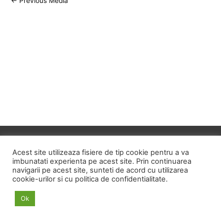
←
Previous Media
navigation
Copyright © 2026
ID HOME
Acest site utilizeaza fisiere de tip cookie pentru a va
imbunatati experienta pe acest site. Prin continuarea
navigarii pe acest site, sunteti de acord cu utilizarea
POLITICA DE CONFIDENTIALITATE
cookie-urilor si cu politica de confidentialitate.
POLITICA PRIVIND FISIERELE COOKIE
Ok
TERMENI SI CONDITII
ANPC