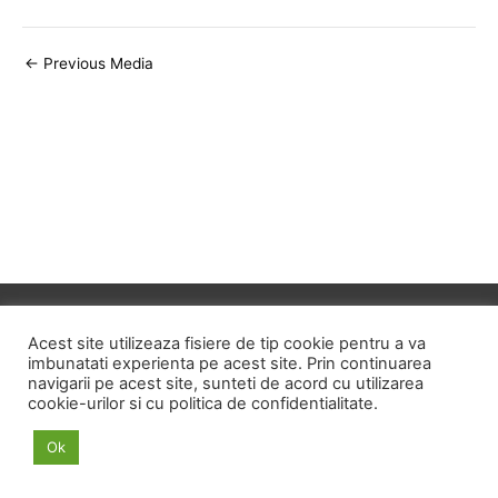
Post
←
Previous Media
navigation
Copyright © 2026
ID HOME
Acest site utilizeaza fisiere de tip cookie pentru a va
imbunatati experienta pe acest site. Prin continuarea
navigarii pe acest site, sunteti de acord cu utilizarea
POLITICA DE CONFIDENTIALITATE
cookie-urilor si cu politica de confidentialitate.
POLITICA PRIVIND FISIERELE COOKIE
Ok
TERMENI SI CONDITII
ANPC