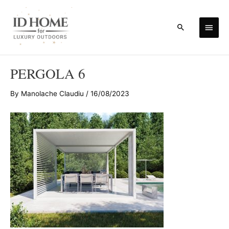
Skip
to
Main
Search
content
Men
PERGOLA 6
By
Manolache Claudiu
/
16/08/2023