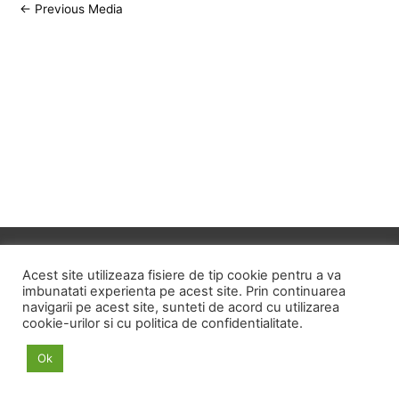
Post
←
Previous Media
navigation
Copyright © 2026
ID HOME
Acest site utilizeaza fisiere de tip cookie pentru a va
imbunatati experienta pe acest site. Prin continuarea
navigarii pe acest site, sunteti de acord cu utilizarea
POLITICA DE CONFIDENTIALITATE
cookie-urilor si cu politica de confidentialitate.
POLITICA PRIVIND FISIERELE COOKIE
Ok
TERMENI SI CONDITII
ANPC