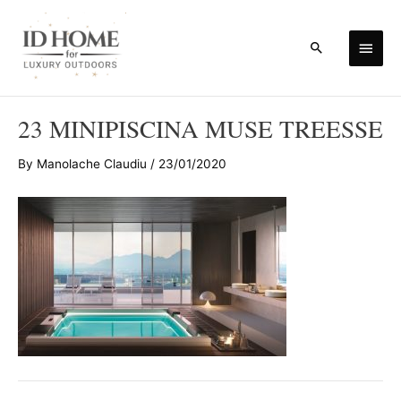
Skip
to
Main
Search
content
Men
23 MINIPISCINA MUSE TREESSE
By
Manolache Claudiu
/
23/01/2020